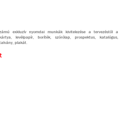
számú exkluzív nyomdai munkák kivitelezése a tervezéstől a
ártya, levélpapír, boríték, szórólap, prospektus, katalógus,
talvány, plakát.
t