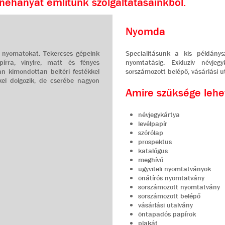
éhányat említünk szolgáltatásainkból.
Nyomda
a nyomatokat. Tekercses gépeink
Specialitásunk a kis példány
pírra, vinylre, matt és fényes
nyomtatásig. Exkluzív névjegyk
an kimondottan beltéri festékkel
sorszámozott belépő, vásárlási u
el dolgozik, de cserébe nagyon
Amire szüksége lehe
névjegykártya
levélpapír
szórólap
prospektus
katalógus
meghívó
ügyviteli nyomtatványok
önátírós nyomtatvány
sorszámozott nyomtatvány
sorszámozott belépő
vásárlási utalvány
öntapadós papírok
plakát