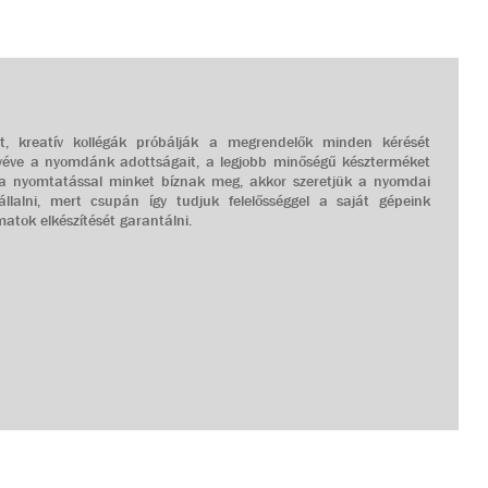
lt, kreatív kollégák próbálják a megrendelők minden kérését
e véve a nyomdánk adottságait, a legjobb minőségű készterméket
 a nyomtatással minket bíznak meg, akkor szeretjük a nyomdai
lvállalni, mert csupán így tudjuk felelősséggel a saját gépeink
matok elkészítését garantálni.