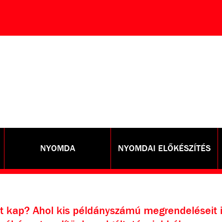
NYOMDA
NYOMDAI ELŐKÉSZÍTÉS
st kap? Ahol kis példányszámú megrendeléseit i