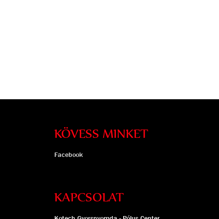
KÖVESS MINKET
Facebook
KAPCSOLAT
Kotech Gyorsnyomda - Pólus Center