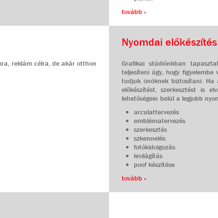
tovább »
Nyomdai előkészítés
kra, reklám célra, de akár otthon
Grafikai stúdiónkban tapaszta
teljesíteni úgy, hogy figyelemb
tudjuk önöknek biztosítani. Ha
előkészítést, szerkesztést is e
lehetőségein belül a legjobb nyo
arculattervezés
emblématervezés
szerkesztés
szkennelés
fotókidolgozás
levilágítás
poof készítése
tovább »