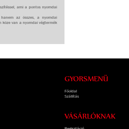
készítéssel, ami a pontos nyomdai
, hanem az összes, a nyomdai
en köze van a nyomdai végtermék
GYORSMENÜ
Főoldal
Szállítás
VÁSÁRLÓKNAK
Regisztáció