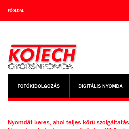
FŐOLDAL
FOTÓKIDOLGOZÁS
DIGITÁLIS NYOMDA
Nyomdát keres, ahol teljes körű szolgáltatá