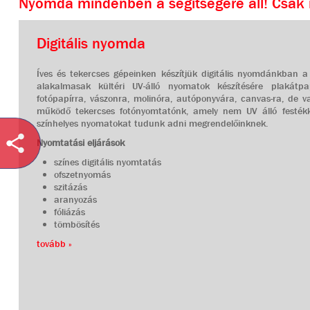
Nyomda mindenben a segítségére áll! Csak n
Digitális nyomda
Íves és tekercses gépeinken készítjük digitális nyomdánkban 
alakalmasak kültéri UV-álló nyomatok készítésére plakátpa
fotópapírra, vászonra, molinóra, autóponyvára, canvas-ra, de v
működő tekercses fotónyomtatónk, amely nem UV álló festékk
színhelyes nyomatokat tudunk adni megrendelőinknek.
Nyomtatási eljárások
színes digitális nyomtatás
ofszetnyomás
szitázás
aranyozás
fóliázás
tömbösítés
tovább »