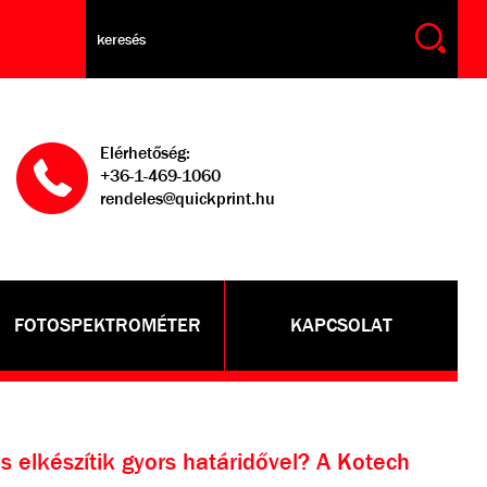
Elérhetőség:
+36-1-469-1060
rendeles@quickprint.hu
FOTOSPEKTROMÉTER
KAPCSOLAT
s elkészítik gyors határidővel? A Kotech