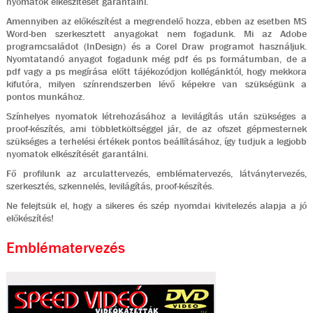
nyomatok elkészítését garantálni.
Amennyiben az előkészítést a megrendelő hozza, ebben az esetben MS
Word-ben szerkesztett anyagokat nem fogadunk. Mi az Adobe
programcsaládot (InDesign) és a Corel Draw programot használjuk.
Nyomtatandó anyagot fogadunk még pdf és ps formátumban, de a
pdf vagy a ps megírása előtt tájékozódjon kollégánktól, hogy mekkora
kifutóra, milyen színrendszerben lévő képekre van szükségünk a
pontos munkához.
Színhelyes nyomatok létrehozásához a levilágítás után szükséges a
proof-készítés, ami többletköltséggel jár, de az ofszet gépmesternek
szükséges a terhelési értékek pontos beállításához, így tudjuk a legjobb
nyomatok elkészítését garantálni.
Fő profilunk az arculattervezés, emblématervezés, látványtervezés,
szerkesztés, szkennelés, levilágítás, proof-készítés.
Ne felejtsük el, hogy a sikeres és szép nyomdai kivitelezés alapja a jó
előkészítés!
Emblématervezés