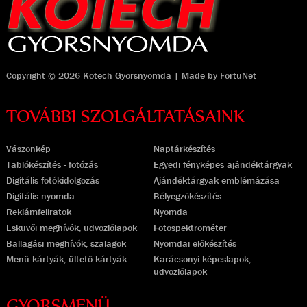
Copyright © 2026 Kotech Gyorsnyomda | Made by
FortuNet
TOVÁBBI SZOLGÁLTATÁSAINK
Vászonkép
Naptárkészítés
Tablókészítés - fotózás
Egyedi fényképes ajándéktárgyak
Digitális fotókidolgozás
Ajándéktárgyak emblémázása
Digitális nyomda
Bélyegzőkészítés
Reklámfeliratok
Nyomda
Esküvői meghívók, üdvözlőlapok
Fotospektrométer
Ballagási meghívók, szalagok
Nyomdai előkészítés
Menü kártyák, ültető kártyák
Karácsonyi képeslapok,
üdvözlőlapok
GYORSMENÜ