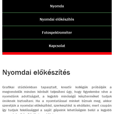
Nyomda
Nyomdai előkészítés
Fotospektrométer
Kapcsolat
Nyomdai előkészítés
Grafikai stúdiónkban tapasztalt, kreatív kollégák próbálják a
megrendelők minden kérését teljesíteni úgy, hogy figyelembe véve a
nyomdánk adottságait, a legjobb minőségű készterméket tudjuk
önöknek biztosítani. Ha a nyomtatással minket bíznak meg, akkor
szeretjük a nyomdai előkészítést, szerkesztést is elvállalni, mert csupán
így tudjuk felelősséggel a saját gépeink lehetőségein belül a legjobb