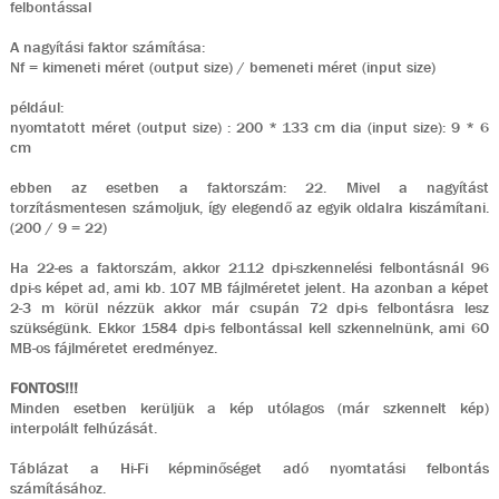
felbontással
A nagyítási faktor számítása:
Nf = kimeneti méret (output size) / bemeneti méret (input size)
például:
nyomtatott méret (output size) : 200 * 133 cm dia (input size): 9 * 6
cm
ebben az esetben a faktorszám: 22. Mivel a nagyítást
torzításmentesen számoljuk, így elegendő az egyik oldalra kiszámítani.
(200 / 9 = 22)
Ha 22-es a faktorszám, akkor 2112 dpi-szkennelési felbontásnál 96
dpi-s képet ad, ami kb. 107 MB fájlméretet jelent. Ha azonban a képet
2-3 m körül nézzük akkor már csupán 72 dpi-s felbontásra lesz
szükségünk. Ekkor 1584 dpi-s felbontással kell szkennelnünk, ami 60
MB-os fájlméretet eredményez.
FONTOS!!!
Minden esetben kerüljük a kép utólagos (már szkennelt kép)
interpolált felhúzását.
Táblázat a Hi-Fi képminőséget adó nyomtatási felbontás
számításához.