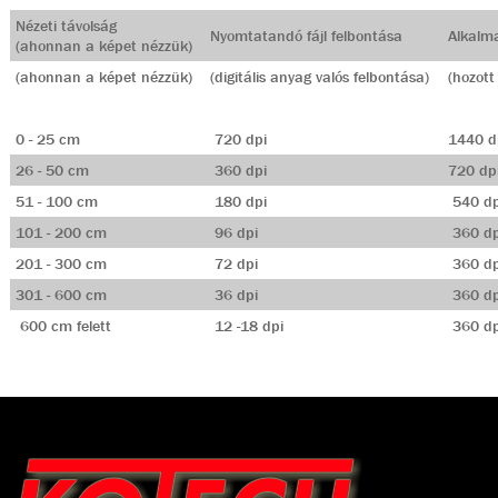
Nézeti távolság
Nyomtatandó fájl felbontása
Alkalma
(ahonnan a képet nézzük)
(ahonnan a képet nézzük)
(digitális anyag valós felbontása)
(hozott
0 - 25 cm
720 dpi
1440 d
26 - 50 cm
360 dpi
720 dp
51 - 100 cm
180 dpi
540 dp
101 - 200 cm
96 dpi
360 dp
201 - 300 cm
72 dpi
360 dp
301 - 600 cm
36 dpi
360 dp
600 cm felett
12 -18 dpi
360 dp